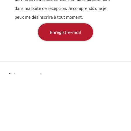
dans ma boîte de réception. Je comprends que je
peux me désinscrire à tout moment.
Enregistre-moi!
Qui sommes-nous ?
Où acheter nos produits
Conseils & Astuces
Rédaction
Carrières
Actifs de la marque