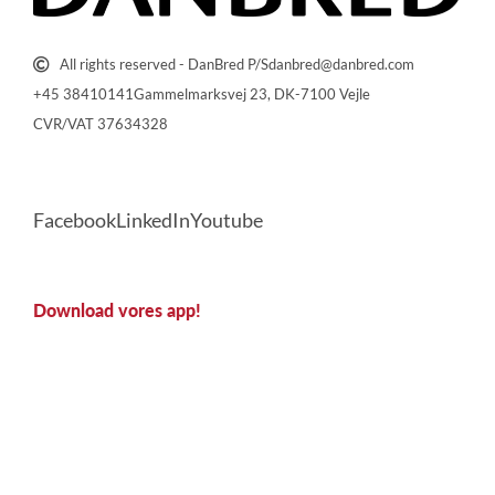
All rights reserved - DanBred P/S
danbred@danbred.com
+45 38410141
Gammelmarksvej 23, DK-7100 Vejle
CVR/VAT 37634328
Facebook
LinkedIn
Youtube
Download vores app!