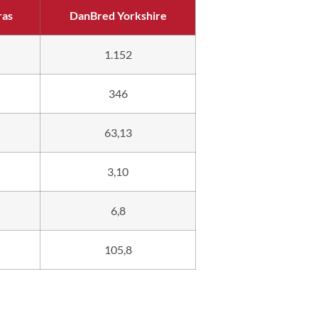
ras
DanBred Yorkshire
1.152
346
63,13
3,10
6,8
105,8