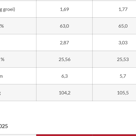
g groei)
1,69
1,77
 %
63,0
65,0
2,87
3,03
, %
25,56
25,53
mm
6,3
5,7
g
104,2
105,5
2025