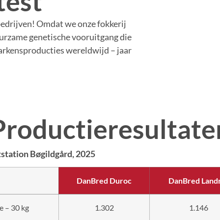
test
bedrijven! Omdat we onze fokkerij
uurzame genetische vooruitgang die
varkensproducties wereldwijd – jaar
Productieresultate
station Bøgildgård, 2025
DanBred Duroc
DanBred Land
e – 30 kg
1.302
1.146