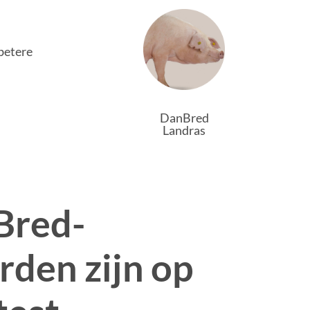
betere
DanBred
Landras
Bred-
rden zijn op