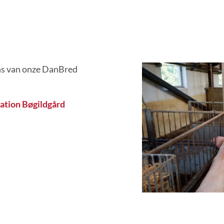
ns van onze DanBred
ation Bøgildgård