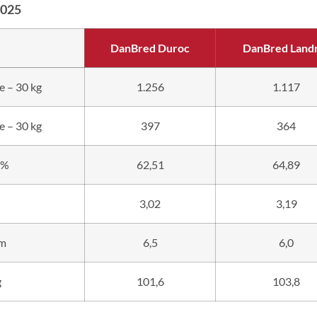
2025
DanBred Duroc
DanBred Land
e – 30 kg
1.256
1.117
e – 30 kg
397
364
 %
62,51
64,89
3,02
3,19
mm
6,5
6,0
g
101,6
103,8