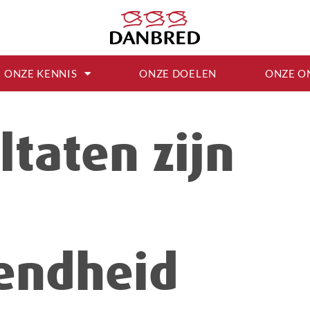
ONZE KENNIS
ONZE DOELEN
ONZE O
ltaten zijn
endheid