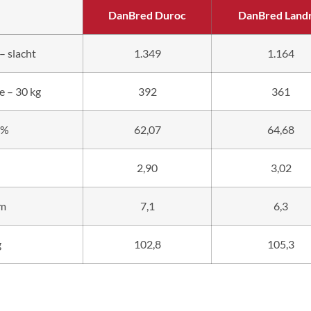
DanBred Duroc
DanBred Land
– slacht
1.349
1.164
e – 30 kg
392
361
 %
62,07
64,68
2,90
3,02
mm
7,1
6,3
g
102,8
105,3