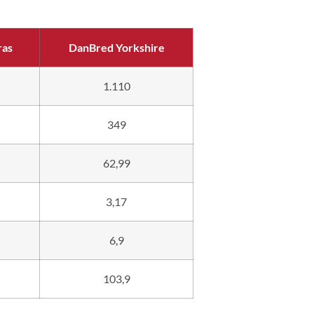
ras
DanBred Yorkshire
1.110
349
62,99
3,17
6,9
103,9