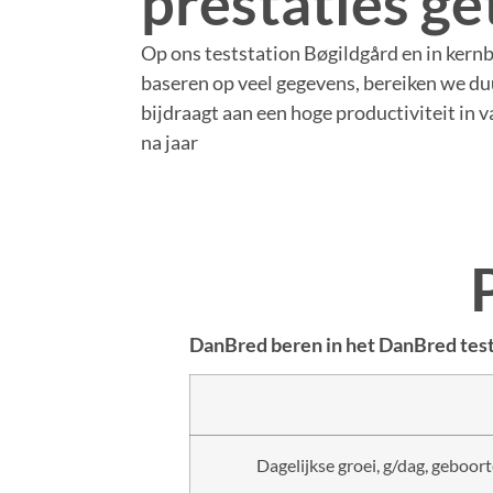
prestaties ge
Op ons teststation Bøgildgård en in kern
baseren op veel gegevens, bereiken we d
bijdraagt aan een hoge productiviteit in 
na jaar
DanBred beren in het DanBred test
Dagelijkse groei, g/dag, geboort