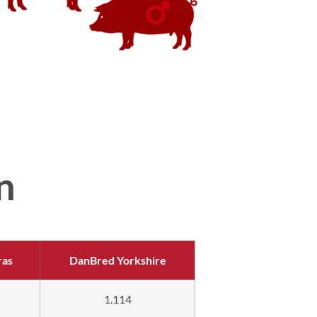
n
ras
DanBred Yorkshire
1.114