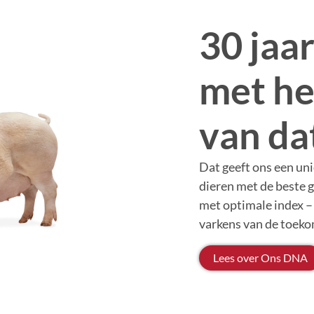
30 jaa
met he
van da
Dat geeft ons een uni
dieren met de beste 
met optimale index – 
varkens van de toek
Lees over Ons DNA