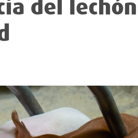
ia del lechón
d