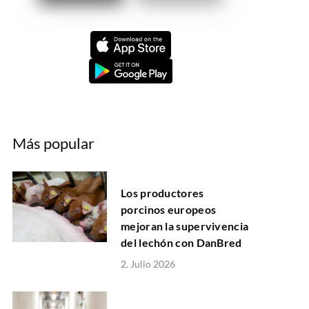
Más popular
Los productores
porcinos europeos
mejoran la supervivencia
del lechón con DanBred
2. Julio 2026